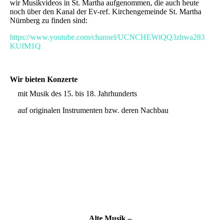
wir Musikvideos in St. Martha aufgenommen, die auch heute
noch über den Kanal der Ev-ref. Kirchengemeinde St. Martha
Nürnberg zu finden sind:
https://www.youtube.com/channel/UCNCHEWtQQ3zhwa283
KUfM1Q
Wir bieten Konzerte
mit Musik des 15. bis 18. Jahrhunderts
–
auf originalen Instrumenten bzw. deren Nachbau
–
–
in historisch orientierter Musizierpraxis
–
lebendig und kompetent serviert
–
bei freiem Eintritt
–
unter der Leitung von Hartwig Groth
Alte Musik
–