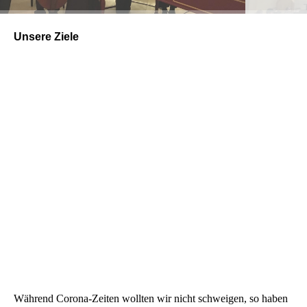
Unsere Ziele
Unsere Stiftung "Alte Musik
aktuell serviert" unterstützt
–
Veranstalter in Nürnberg und Umgebung, wie z.B. die
Gemeinden St. Martha und St. Nikolaus und St. Ulrich in
Nürnberg, wir ermöglichen Veranstaltungen mit "Alter Musik",
die andernfalls nicht realisiert werden können.
Mein Anliegen ist es, mit gleichgesinnten Kolleginnen und
Kollegen sowie ausgewählten Studierenden der Hochschule für
Musik Nürnberg, "Alte Musik" lebendig und mit
Entdeckerfreude zu präsentieren. Dabei wollen wir Ihnen auf
der Grundlage einer "historisch informierten" Musikpraxis einen
unverstellten Blick auf Werke zu ihrer Zeit anerkannter
Komponisten bieten. Heute aktuelle Themen sprechen
gleichsam durch einen fernen Spiegel zu uns.
Der Eintritt ist jeweils frei, so ermöglichen wir Alte Musik für
alle Interessierten.
Während Corona-Zeiten wollten wir nicht schweigen, so haben