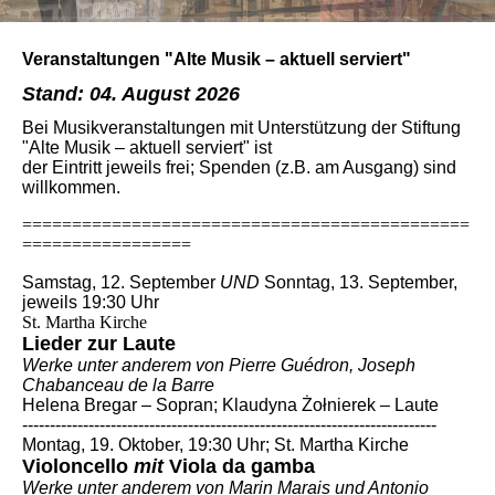
Veranstaltungen "Alte Musik – aktuell serviert"
Stand: 04. August 2026
Bei
M
usikveranstaltungen mit Unterstützung der Stiftung
"Alte Musik – aktuell serviert" ist
der Eintritt jeweils frei; Spenden (z.B. am Ausgang) sind
willkommen.
=============================================
=================
Samstag, 12. September
UND
Sonntag, 13. September,
jeweils 19:30 Uhr
St. Martha Kirche
Lieder zur Laute
Werke unter anderem von Pierre Guédron, Joseph
Chabanceau de la Barre
Helena Bregar – Sopran; Klaudyna Żołnierek – Laute
---------------------------------------------------------------------------
Montag, 19. Oktober, 19:30 Uhr; St. Martha Kirche
Violoncello
mit
Viola da gamba
Werke unter anderem von Marin Marais und Antonio